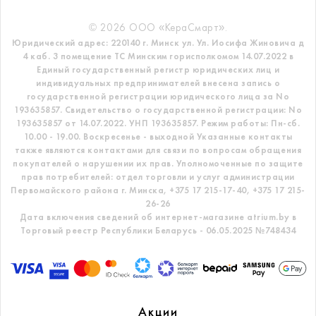
© 2026 ООО «КераСмарт».
Юридический адрес: 220140 г. Минск ул. Ул. Иосифа Жиновича д
4 каб. 3 помещение ТС
Минским горисполкомом 14.07.2022 в
Единый государственный регистр
юридических лиц и
индивидуальных предпринимателей внесена запись о
государственной регистрации юридического лица за No
193635857.
Свидетельство о государственной регистрации: No
193635857 от 14.07.2022. УНП 193635857.
Режим работы: Пн-сб.
10.00 - 19.00. Воскресенье - выходной
Указанные контакты
также являются контактами для связи по вопросам обращения
покупателей о нарушении их прав.
Уполномоченные по защите
прав потребителей: отдел торговли и услуг администрации
Первомайского района г. Минска,
+375 17 215-17-40, +375 17 215-
26-26
Дата включения сведений об интернет-магазине atrium.by в
Торговый реестр Республики Беларусь - 06.05.2025 №748434
Акции