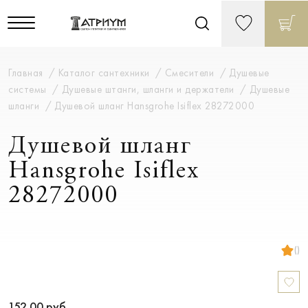
Главная
Каталог сантехники
Смесители
Душевые
системы
Душевые штанги, шланги и держатели
Душевые
шланги
Душевой шланг Hansgrohe Isiflex 28272000
Душевой шланг
Hansgrohe Isiflex
28272000
()
152.00
руб.