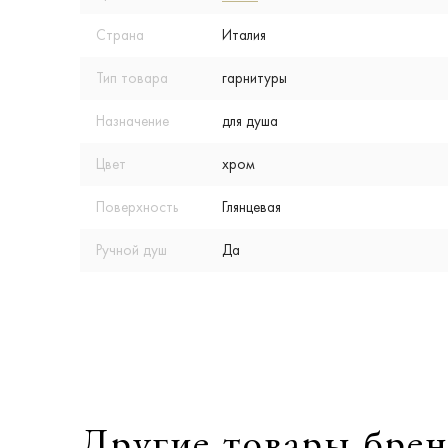
Страна
Италия
Тип товара
гарнитуры
Назначение
для душа
Цвет
хром
Поверхность
Глянцевая
Ручной душ
Да
Другие товары брен