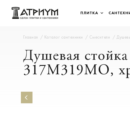
ПЛИТКА
САНТЕХН
Главная
Каталог сантехники
Смесители
Душев
Душевая стойка
317M319MO, х