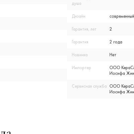
душа
Дизайн
современный
Гарантия, лет
2
Гарантия
2 года
Новинка
Нет
Импортер
ООО КераСмар
Иосифа Жино
Сервисная служба
ООО КераСмар
Иосифа Жино
да