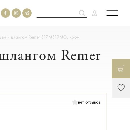
ушем и шлангом Remer 317M319MO, хром
 шлангом Remer
нет отзывов