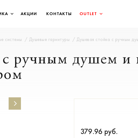
ИКА
АКЦИИ
КОНТАКТЫ
OUTLET
ые системы
Душевые гарнитуры
Душевая стойка с ручным д
 с ручным душем и
ром
379.96
руб.