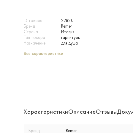
ID товара
22820
Бренд
Remer
Страна
Италия
Тип товара
гарнитуры
Назначение
для душа
Все характеристики
Характеристики
Описание
Отзывы
Доку
Бренд
Remer