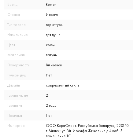
Бренд
Remer
Страна
Италия
Тип товара
гарнитуры
Назначение
для душа
Цвет
хром
Материал
латунь
Поверхность
Глянцевая
Ручной душ
Нет
Дизайн
современный стиль
Гарантия, лет
2
Гарантия
2 года
Новинка
Нет
Импортер
ООО КераСмарт. Республика Беларусь, 220140
г. Минск; ул. Ул. Иосифа Жиновича д 4 каб. 3
помещение ТС