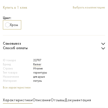
Купить в 1 клик
Выбрать комплектацию
Цвет:
Хром
Самовывоз
Способ оплаты
ID товара
22797
Бренд
Remer
Страна
Италия
Тип товара
гарнитуры
Назначение
для душа
Материал
латунь
Все характеристики
Характеристики
Описание
Отзывы
Документация