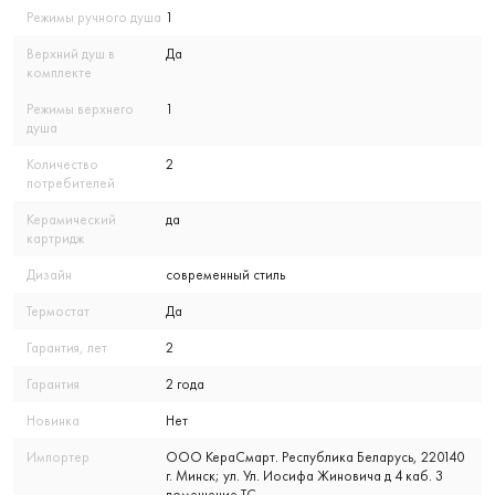
Режимы ручного душа
1
Верхний душ в
Да
комплекте
Режимы верхнего
1
душа
Количество
2
потребителей
Керамический
да
картридж
Дизайн
современный стиль
Термостат
Да
Гарантия, лет
2
Гарантия
2 года
Новинка
Нет
Импортер
ООО КераСмарт. Республика Беларусь, 220140
г. Минск; ул. Ул. Иосифа Жиновича д 4 каб. 3
помещение ТС