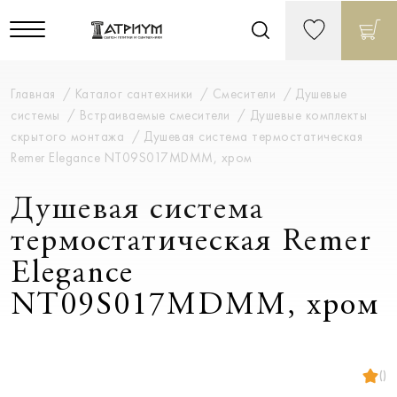
Главная
Каталог сантехники
Смесители
Душевые
системы
Встраиваемые смесители
Душевые комплекты
скрытого монтажа
Душевая система термостатическая
Remer Elegance NT09S017MDMM, хром
Душевая система
термостатическая Remer
Elegance
NT09S017MDMM, хром
()