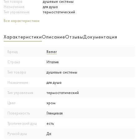
Тип товара
душевые системы
Назначение
для душа
Тип управления
термостатический
Все характеристики
Характеристики
Описание
Отзывы
Документация
Бренд
Remer
Страна
Италия
Тип товара
душевые системы
Назначение
для душа
Тип управления
термостатический
Цвет
хром
Поверхность
Глянцевая
Тропический душ
есть
Ручной душ
Да