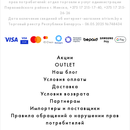
прав потребителей: отдел торговли и услуг администрации
Первомайского района г. Минска,
+375 17 215-17-40, +375 17 215-
26-26
Дата включения сведений об интернет-магазине atrium.by в
Торговый реестр Республики Беларусь - 06.05.2025 №748434
Акции
OUTLET
Наш блог
Условия оплаты
Доставка
Условия возврата
Партнерам
Импортеры и поставщики
Правила обращений
о нарушении прав
потребителей