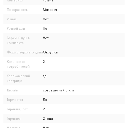
Материал
латунь
Поверхность
Матовая
Излив
Нет
Ручной душ
Нет
Верхний душ в
Нет
комплекте
Форма верхнего душа
Округлая
Количество
2
потребителей
Керамический
да
картридж
Дизайн
современный стиль
Термостат
Да
Гарантия, лет
2
Гарантия
2 года
Новинка
Нет