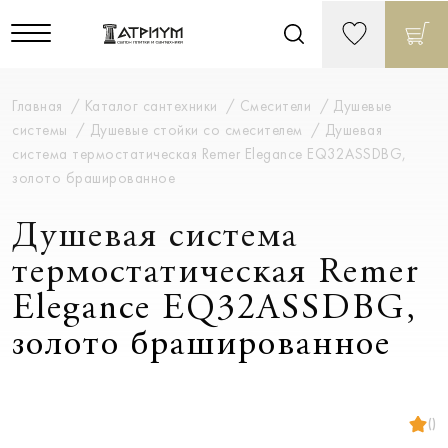
Главная
Каталог сантехники
Смесители
Душевые
системы
Душевые стойки со смесителем
Душевая
система термостатическая Remer Elegance EQ32ASSDBG,
золото брашированное
Душевая система
термостатическая Remer
Elegance EQ32ASSDBG,
золото брашированное
()