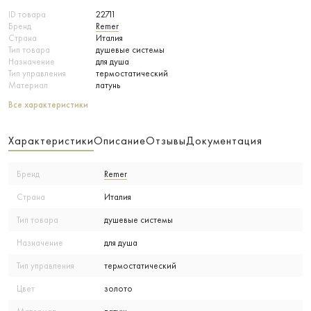
ID товара
22711
Бренд
Remer
Страна
Италия
Тип товара
душевые системы
Назначение
для душа
Тип управления
термостатический
Материал
латунь
Все характеристики
Характеристики
Описание
Отзывы
Документация
Бренд
Remer
Страна
Италия
Тип товара
душевые системы
Назначение
для душа
Тип управления
термостатический
Цвет
золото