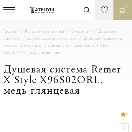
Главная
Каталог сантехники
Смесители
Душевые
системы
Встраиваемые смесители
Душевые комплекты
скрытого монтажа
Душевая система Remer X Style
X96S02ORL, медь глянцевая
Душевая система Remer
X Style X96S02ORL,
медь глянцевая
()