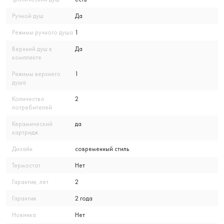
Ручной душ
Да
Режимы ручного душа
1
Верхний душ в
Да
комплекте
Режимы верхнего
1
душа
Количество
2
потребителей
Керамический
да
картридж
Дизайн
современный стиль
Термостат
Нет
Гарантия, лет
2
Гарантия
2 года
Новинка
Нет