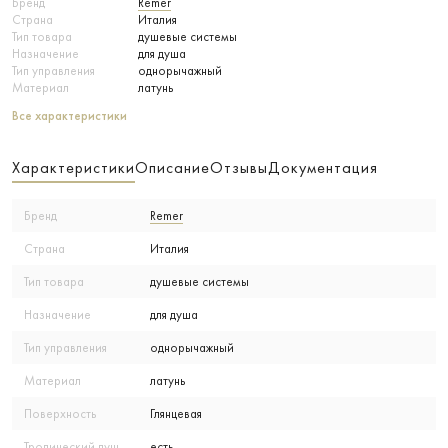
Бренд
Remer
Страна
Италия
Тип товара
душевые системы
Назначение
для душа
Тип управления
однорычажный
Материал
латунь
Все характеристики
Характеристики
Описание
Отзывы
Документация
Бренд
Remer
Страна
Италия
Тип товара
душевые системы
Назначение
для душа
Тип управления
однорычажный
Материал
латунь
Поверхность
Глянцевая
Тропический душ
есть