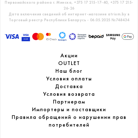
Первомайского района г. Минска,
+375 17 215-17-40, +375 17 215-
26-26
Дата включения сведений об интернет-магазине atrium.by в
Торговый реестр Республики Беларусь - 06.05.2025 №748434
Акции
OUTLET
Наш блог
Условия оплаты
Доставка
Условия возврата
Партнерам
Импортеры и поставщики
Правила обращений
о нарушении прав
потребителей