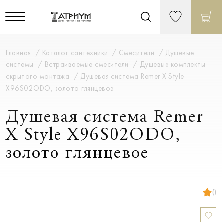
Главная
Каталог сантехники
Смесители
Душевые
системы
Встраиваемые смесители
Душевые комплекты
скрытого монтажа
Душевая система Remer X Style
X96S02ODO, золото глянцевое
Душевая система Remer
X Style X96S02ODO,
золото глянцевое
()