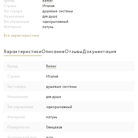
Бренд
Remer
Страна
Италия
Тип товара
душевые системы
Назначение
для душа
Тип управления
однорычажный
Материал
латунь
Все характеристики
Характеристики
Описание
Отзывы
Документация
Бренд
Remer
Страна
Италия
Тип товара
душевые системы
Назначение
для душа
Тип управления
однорычажный
Материал
латунь
Поверхность
Глянцевая
Тропический душ
есть