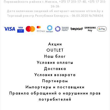
Первомайского района г. Минска,
+375 17 215-17-40, +375 17 215-
26-26
Дата включения сведений об интернет-магазине atrium.by в
Торговый реестр Республики Беларусь - 06.05.2025 №748434
Акции
OUTLET
Наш блог
Условия оплаты
Доставка
Условия возврата
Партнерам
Импортеры и поставщики
Правила обращений
о нарушении прав
потребителей