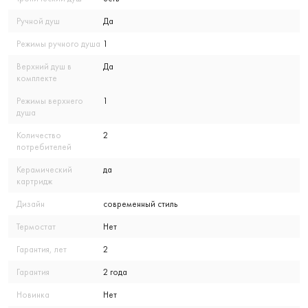
Ручной душ
Да
Режимы ручного душа
1
Верхний душ в
Да
комплекте
Режимы верхнего
1
душа
Количество
2
потребителей
Керамический
да
картридж
Дизайн
современный стиль
Термостат
Нет
Гарантия, лет
2
Гарантия
2 года
Новинка
Нет