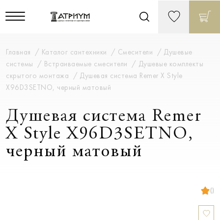
Главная
Каталог сантехники
Смесители
Душевые
системы
Встраиваемые смесители
Душевые комплекты
скрытого монтажа
Душевая система Remer X Style
X96D3SETNO, черный матовый
Душевая система Remer
X Style X96D3SETNO,
черный матовый
()