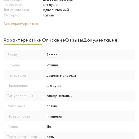
Назначение
для душа
Тип управления
однорычажный
Материал
латунь
Все характеристики
Характеристики
Описание
Отзывы
Документация
Бренд
Remer
Страна
Италия
Тип товара
душевые системы
Назначение
для душа
Тип управления
однорычажный
Материал
латунь
Поверхность
Глянцевая
Излив
Да
Тропический душ
есть