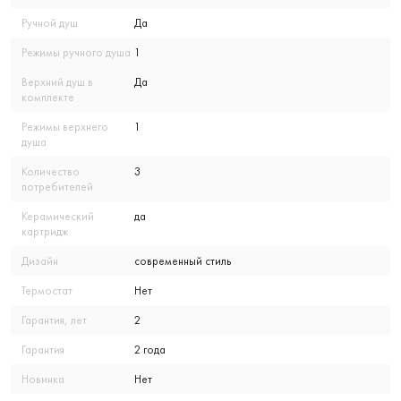
Ручной душ
Да
Режимы ручного душа
1
Верхний душ в
Да
комплекте
Режимы верхнего
1
душа
Количество
3
потребителей
Керамический
да
картридж
Дизайн
современный стиль
Термостат
Нет
Гарантия, лет
2
Гарантия
2 года
Новинка
Нет