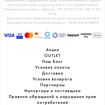
покупателей о нарушении их прав.
Уполномоченные по защите
прав потребителей: отдел торговли и услуг администрации
Первомайского района г. Минска,
+375 17 215-17-40, +375 17 215-
26-26
Дата включения сведений об интернет-магазине atrium.by в
Торговый реестр Республики Беларусь - 06.05.2025 №748434
Акции
OUTLET
Наш блог
Условия оплаты
Доставка
Условия возврата
Партнерам
Импортеры и поставщики
Правила обращений
о нарушении прав
потребителей