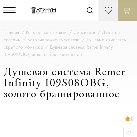
Главная
Каталог сантехники
Смесители
Душевые
системы
Встраиваемые смесители
Душевые комплекты
скрытого монтажа
Душевая система Remer Infinity
I09S08OBG, золото брашированное
Душевая система Remer
Infinity I09S08OBG,
золото брашированное
()