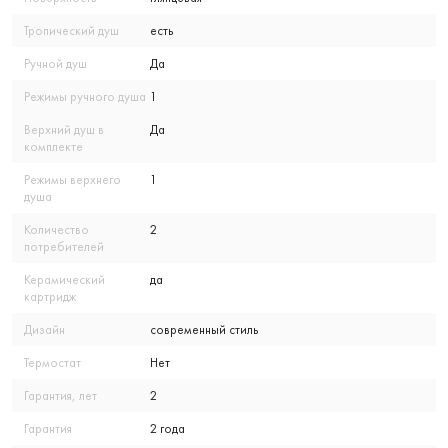
Тропический душ
есть
Ручной душ
Да
Режимы ручного душа
1
Верхний душ в
Да
комплекте
Режимы верхнего
1
душа
Количество
2
потребителей
Керамический
да
картридж
Дизайн
современный стиль
Термостат
Нет
Гарантия, лет
2
Гарантия
2 года