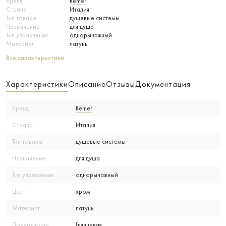
Бренд
Remer
Страна
Италия
Тип товара
душевые системы
Назначение
для душа
Тип управления
однорычажный
Материал
латунь
Все характеристики
Характеристики
Описание
Отзывы
Документация
Бренд
Remer
Страна
Италия
Тип товара
душевые системы
Назначение
для душа
Тип управления
однорычажный
Цвет
хром
Материал
латунь
Поверхность
Глянцевая