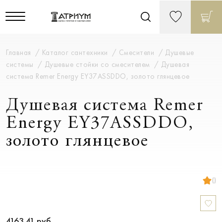
Главная
Каталог сантехники
Смесители
Душевые
системы
Душевые стойки со смесителем
Душевая
система Remer Energy EY37ASSDDO, золото глянцевое
Душевая система Remer
Energy EY37ASSDDO,
золото глянцевое
()
4163.41
руб.