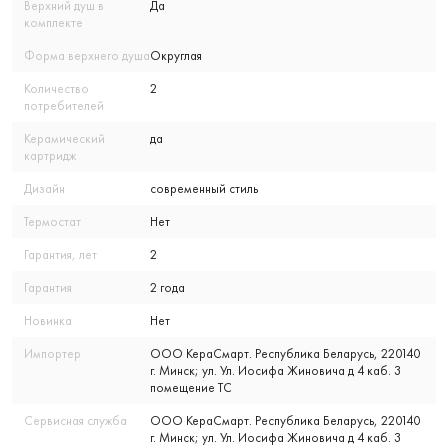
Верхний душ в
Да
комплекте
Форма верхнего душа
Округлая
Количество
2
потребителей
Керамический
да
картридж
Дизайн
современный стиль
Термостат
Нет
Гарантия, лет
2
Гарантия
2 года
Новинка
Нет
Импортер
ООО КераСмарт. Республика Беларусь, 220140
г. Минск; ул. Ул. Иосифа Жиновича д 4 каб. 3
помещение ТС
Сервисная служба
ООО КераСмарт. Республика Беларусь, 220140
г. Минск; ул. Ул. Иосифа Жиновича д 4 каб. 3