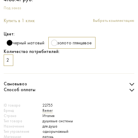
Под заказ
Купить в 1 клик
Выбрать комплектацию
Цвет:
черный матовый
золото глянцевое
Количество потребителей:
2
Самовывоз
Способ оплаты
ID товара
22755
Бренд
Remer
Страна
Италия
Тип товара
душевые системы
Назначение
для душа
Тип управления
однорычажный
Материал
латунь