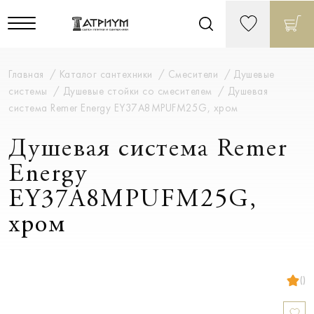
Главная
Каталог сантехники
Смесители
Душевые
системы
Душевые стойки со смесителем
Душевая
система Remer Energy EY37A8MPUFM25G, хром
Душевая система Remer
Energy
EY37A8MPUFM25G,
хром
()