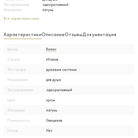
Тип управления
однорычажный
Материал
латунь
Все характеристики
Характеристики
Описание
Отзывы
Документация
Бренд
Remer
Страна
Италия
Тип товара
душевые системы
Назначение
для душа
Тип управления
однорычажный
Цвет
хром
Материал
латунь
Поверхность
Глянцевая
Излив
Нет