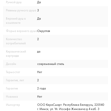
Ручной душ
Да
Режимы ручного душа
3
Верхний душ в
Да
комплекте
Форма верхнего душа
Округлая
Количество
2
потребителей
Керамический
да
картридж
Дизайн
современный стиль
Термостат
Нет
Гарантия, лет
2
Гарантия
2 года
Новинка
Нет
Импортер
ООО КераСмарт. Республика Беларусь, 220140
г. Минск; ул. Ул. Иосифа Жиновича д 4 каб. 3