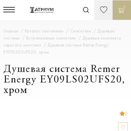
Главная
Каталог сантехники
Смесители
Душевые
системы
Встраиваемые смесители
Душевые комплекты
скрытого монтажа
Душевая система Remer Energy
EY09LS02UFS20, хром
Душевая система Remer
Energy EY09LS02UFS20,
хром
()