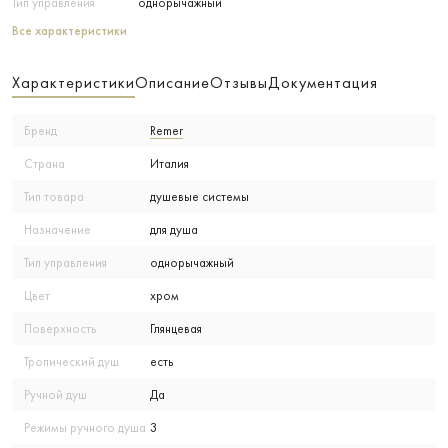
Тип управления
однорычажный
Все характеристики
Характеристики
Описание
Отзывы
Документация
Бренд
Remer
Страна
Италия
Тип товара
душевые системы
Назначение
для душа
Тип управления
однорычажный
Цвет
хром
Поверхность
Глянцевая
Тропический душ
есть
Ручной душ
Да
Режимы ручного душа
3