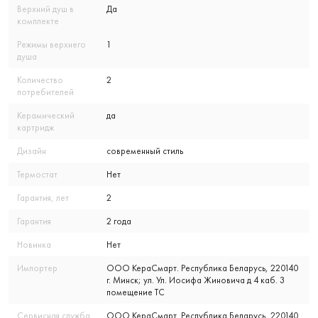
Верхний душ в
Да
комплекте
Режимы верхнего
1
душа
Количество
2
потребителей
Керамический
да
картридж
Дизайн
современный стиль
Термостат
Нет
Гарантия, лет
2
Гарантия
2 года
Новинка
Нет
Импортер
ООО КераСмарт. Республика Беларусь, 220140
г. Минск; ул. Ул. Иосифа Жиновича д 4 каб. 3
помещение ТС
Сервисная служба
ООО КераСмарт. Республика Беларусь, 220140