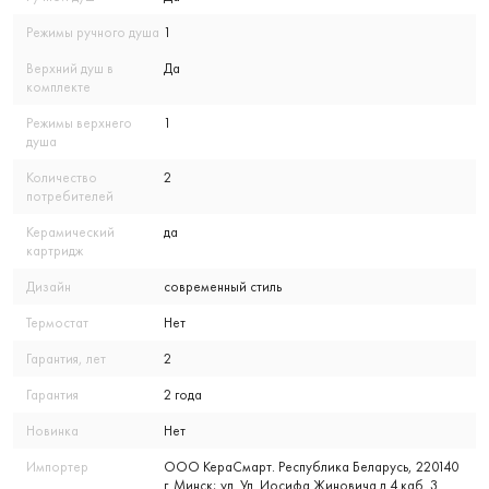
Режимы ручного душа
1
Верхний душ в
Да
комплекте
Режимы верхнего
1
душа
Количество
2
потребителей
Керамический
да
картридж
Дизайн
современный стиль
Термостат
Нет
Гарантия, лет
2
Гарантия
2 года
Новинка
Нет
Импортер
ООО КераСмарт. Республика Беларусь, 220140
г. Минск; ул. Ул. Иосифа Жиновича д 4 каб. 3