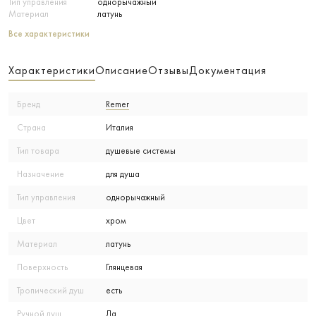
Тип управления
однорычажный
Материал
латунь
Все характеристики
Характеристики
Описание
Отзывы
Документация
Бренд
Remer
Страна
Италия
Тип товара
душевые системы
Назначение
для душа
Тип управления
однорычажный
Цвет
хром
Материал
латунь
Поверхность
Глянцевая
Тропический душ
есть
Ручной душ
Да