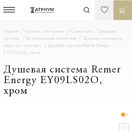
Главная
Каталог сантехники
Смесители
Душевые
системы
Встраиваемые смесители
Душевые комплекты
скрытого монтажа
Душевая система Remer Energy
EY09LS02O, хром
Душевая система Remer
Energy EY09LS02O,
хром
()