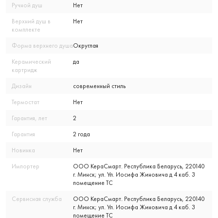
Ручной душ
Нет
Верхний душ в
Нет
комплекте
Форма верхнего душа
Округлая
Керамический
да
картридж
Дизайн
современный стиль
Термостат
Нет
Гарантия, лет
2
Гарантия
2 года
Новинка
Нет
Импортер
ООО КераСмарт. Республика Беларусь, 220140
г. Минск; ул. Ул. Иосифа Жиновича д 4 каб. 3
помещение ТС
Сервисная служба
ООО КераСмарт. Республика Беларусь, 220140
г. Минск; ул. Ул. Иосифа Жиновича д 4 каб. 3
помещение ТС