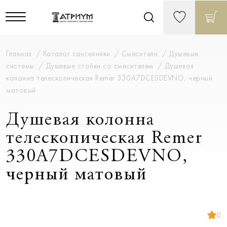
Главная
Каталог сантехники
Смесители
Душевые
системы
Душевые стойки со смесителем
Душевая
колонна телескопическая Remer 330A7DCESDEVNO, черный
матовый
Душевая колонна
телескопическая Remer
330A7DCESDEVNO,
черный матовый
()