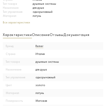
Тип товара
душевые системы
Назначение
для душа
Тип управления
однорычажный
Материал
латунь
Все характеристики
Характеристики
Описание
Отзывы
Документация
Бренд
Remer
Страна
Италия
Тип товара
душевые системы
Назначение
для душа
Тип управления
однорычажный
Цвет
золото
Материал
латунь
Поверхность
Матовая