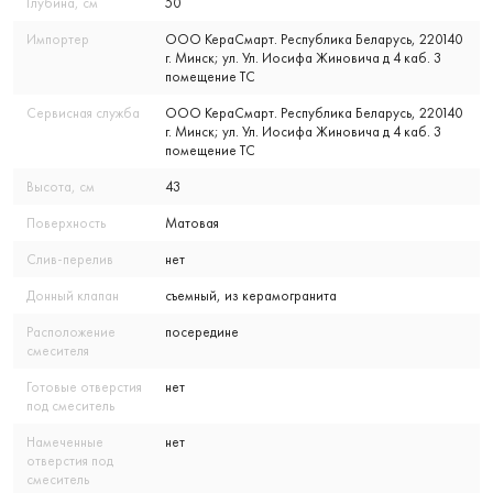
Глубина, см
50
Импортер
ООО КераСмарт. Республика Беларусь, 220140
г. Минск; ул. Ул. Иосифа Жиновича д 4 каб. 3
помещение ТС
Сервисная служба
ООО КераСмарт. Республика Беларусь, 220140
г. Минск; ул. Ул. Иосифа Жиновича д 4 каб. 3
помещение ТС
Высота, см
43
Поверхность
Матовая
Слив-перелив
нет
Донный клапан
съемный, из керамогранита
Расположение
посередине
смесителя
Готовые отверстия
нет
под смеситель
Намеченные
нет
отверстия под
смеситель