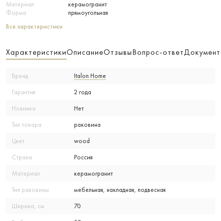
Материал
керамогранит
Форма
прямоугольная
Все характеристики
Характеристики
Описание
Отзывы
Вопрос-ответ
Документ
Бренд
Italon Home
Гарантия
2 года
Новинка
Нет
Тип товара
раковина
Цвет
wood
Страна
Россия
Материал
керамогранит
Тип раковины
мебельная, накладная, подвесная
Ширина, см
70