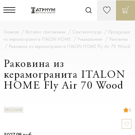
Главная
Каталог сантехники
Сантехпосуда
Продукция
из керамогранита ITALON HOME
Умывальники
Раковины
Раковина из керамогранита ITALON HOME Fly Air 70 Wood
Раковина из
керамогранита ITALON
HOME Fly Air 70 Wood
()
EXCLUSIVE
5027.98
руб.