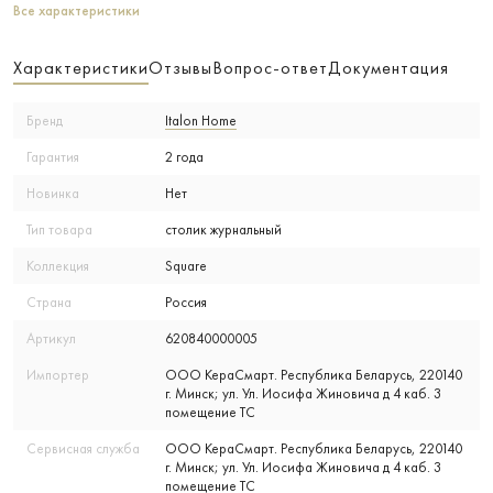
Все характеристики
Характеристики
Отзывы
Вопрос-ответ
Документация
Бренд
Italon Home
Гарантия
2 года
Новинка
Нет
Тип товара
столик журнальный
Коллекция
Square
Страна
Россия
Артикул
620840000005
Импортер
ООО КераСмарт. Республика Беларусь, 220140
г. Минск; ул. Ул. Иосифа Жиновича д 4 каб. 3
помещение ТС
Сервисная служба
ООО КераСмарт. Республика Беларусь, 220140
г. Минск; ул. Ул. Иосифа Жиновича д 4 каб. 3
помещение ТС