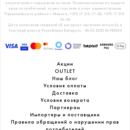
покупателей о нарушении их прав.
Уполномоченные по защите
прав потребителей: отдел торговли и услуг администрации
Первомайского района г. Минска,
+375 17 215-17-40, +375 17 215-
26-26
Дата включения сведений об интернет-магазине atrium.by в
Торговый реестр Республики Беларусь - 06.05.2025 №748434
Акции
OUTLET
Наш блог
Условия оплаты
Доставка
Условия возврата
Партнерам
Импортеры и поставщики
Правила обращений
о нарушении прав
потребителей