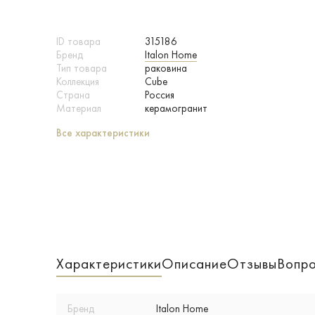
ID товара
315186
Бренд
Italon Home
Тип товара
раковина
Коллекция
Cube
Страна
Россия
Материал
керамогранит
Все характеристики
Характеристики
Описание
Отзывы
Вопро
Бренд
Italon Home