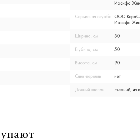
Иосифа Жино
Сервисная служба
ООО КераСмар
Иосифа Жино
Ширина, см
50
Глубина, см
50
Высота, см
90
Слив-перелив
нет
Донный клапан
съемный, из
купают