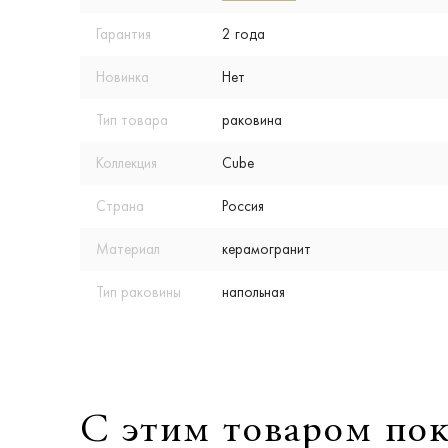
Гарантия
2 года
Новинка
Нет
Тип товара
раковина
Коллекция
Cube
Страна
Россия
Материал
керамогранит
Тип раковины
напольная
С этим товаром по