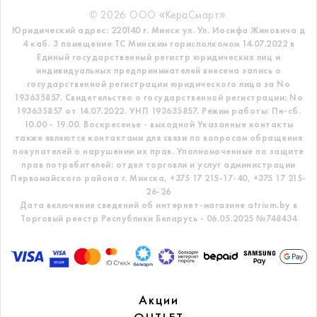
© 2026 ООО «КераСмарт».
Юридический адрес: 220140 г. Минск ул. Ул. Иосифа Жиновича д
4 каб. 3 помещение ТС
Минским горисполкомом 14.07.2022 в
Единый государственный регистр
юридических лиц и
индивидуальных предпринимателей внесена запись о
государственной регистрации юридического лица за No
193635857.
Свидетельство о государственной регистрации: No
193635857 от 14.07.2022. УНП 193635857.
Режим работы: Пн-сб.
10.00 - 19.00. Воскресенье - выходной
Указанные контакты
также являются контактами для связи по вопросам обращения
покупателей о нарушении их прав.
Уполномоченные по защите
прав потребителей: отдел торговли и услуг администрации
Первомайского района г. Минска,
+375 17 215-17-40, +375 17 215-
26-26
Дата включения сведений об интернет-магазине atrium.by в
Торговый реестр Республики Беларусь - 06.05.2025 №748434
Акции