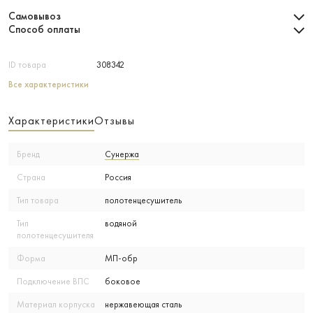
Самовывоз
Способ оплаты
ID товара
308342
Все характеристики
Характеристики
Отзывы
Бренд
Сунержа
Страна
Россия
Тип товара
полотенцесушитель
Тип
водяной
полотенцесушителя
Форма
МП-обр
Подключение ВПС
боковое
Материал корпуска
нержавеющая сталь