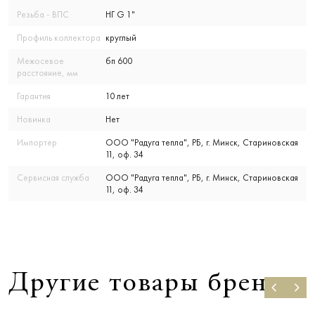
Резьба - ВПС
НГ G 1"
Профиль коллектора
круглый
Межосевое
бп 600
расстояние, мм
Гарантия
10 лет
Новинка
Нет
Импортер
ООО "Радуга тепла", РБ, г. Минск, Стариновская
11, оф. 34
Сервисная служба
ООО "Радуга тепла", РБ, г. Минск, Стариновская
11, оф. 34
Другие товары бренда