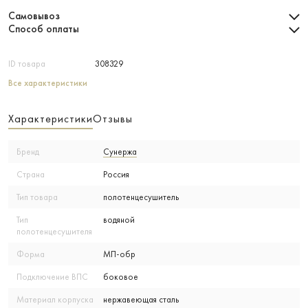
Самовывоз
Способ оплаты
ID товара
308329
Все характеристики
Характеристики
Отзывы
Бренд
Сунержа
Страна
Россия
Тип товара
полотенцесушитель
Тип
водяной
полотенцесушителя
Форма
МП-обр
Подключение ВПС
боковое
Материал корпуска
нержавеющая сталь