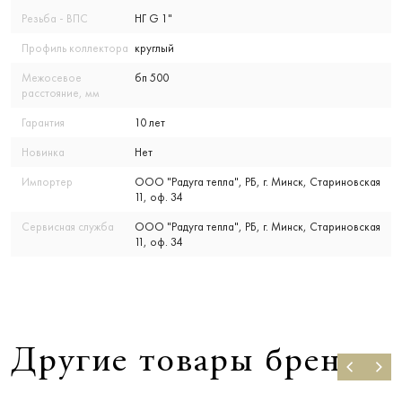
Резьба - ВПС
НГ G 1"
Профиль коллектора
круглый
Межосевое
бп 500
расстояние, мм
Гарантия
10 лет
Новинка
Нет
Импортер
ООО "Радуга тепла", РБ, г. Минск, Стариновская
11, оф. 34
Сервисная служба
ООО "Радуга тепла", РБ, г. Минск, Стариновская
11, оф. 34
Другие товары бренда