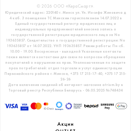
© 2026 ООО «КераСмарт».
Юридический адрес: 220140 г. Минск ул. Ул. Иосифа Жиновича д
4 каб. 3 помещение ТС
Минским горисполкомом 14.07.2022 в
Единый государственный регистр
юридических лиц и
индивидуальных предпринимателей внесена запись о
государственной регистрации юридического лица за No
193635857.
Свидетельство о государственной регистрации: No
193635857 от 14.07.2022. УНП 193635857.
Режим работы: Пн-сб.
10.00 - 19.00. Воскресенье - выходной
Указанные контакты
также являются контактами для связи по вопросам обращения
покупателей о нарушении их прав.
Уполномоченные по защите
прав потребителей: отдел торговли и услуг администрации
Первомайского района г. Минска,
+375 17 215-17-40, +375 17 215-
26-26
Дата включения сведений об интернет-магазине atrium.by в
Торговый реестр Республики Беларусь - 06.05.2025 №748434
Акции