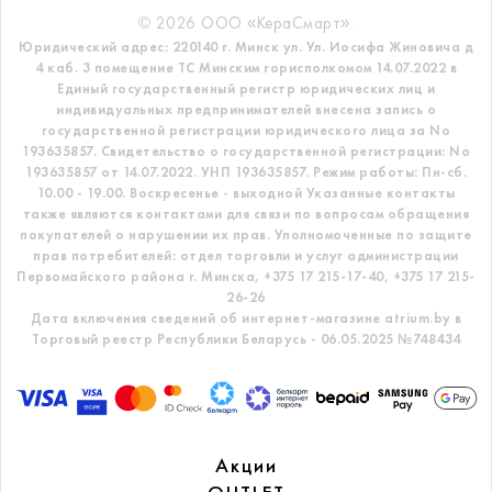
© 2026 ООО «КераСмарт».
Юридический адрес: 220140 г. Минск ул. Ул. Иосифа Жиновича д
4 каб. 3 помещение ТС
Минским горисполкомом 14.07.2022 в
Единый государственный регистр
юридических лиц и
индивидуальных предпринимателей внесена запись о
государственной регистрации юридического лица за No
193635857.
Свидетельство о государственной регистрации: No
193635857 от 14.07.2022. УНП 193635857.
Режим работы: Пн-сб.
10.00 - 19.00. Воскресенье - выходной
Указанные контакты
также являются контактами для связи по вопросам обращения
покупателей о нарушении их прав.
Уполномоченные по защите
прав потребителей: отдел торговли и услуг администрации
Первомайского района г. Минска,
+375 17 215-17-40, +375 17 215-
26-26
Дата включения сведений об интернет-магазине atrium.by в
Торговый реестр Республики Беларусь - 06.05.2025 №748434
Акции