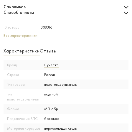
Самовывоз
Способ оплаты
ID товара
308316
Все характеристики
Характеристики
Отзывы
Бренд
Сунержа
Страна
Россия
Тип товара
полотенцесушитель
Тип
водяной
полотенцесушителя
Форма
МП-обр
Подключение ВПС
боковое
Материал корпуска
нержавеющая сталь