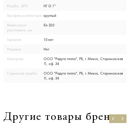
Резьба - ВПС
НГ G 1"
Профиль коллектора
круглый
Межосевое
бп 320
расстояние, мм
Гарантия
10 лет
Новинка
Нет
Импортер
ООО "Радуга тепла", РБ, г. Минск, Стариновская
11, оф. 34
Сервисная служба
ООО "Радуга тепла", РБ, г. Минск, Стариновская
11, оф. 34
Другие товары бренда