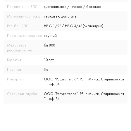
Подключение ВПС
диагональное / нижнее / боковое
Материал корпуска
нержавеющая сталь
Резьба - ВПС
НР G 1/2" / НР G 3/4" (эксцентрик)
Профиль коллектора
круглый
Межосевое
бп 800
расстояние, мм
Гарантия
10 лет
Новинка
Нет
Импортер
ООО "Радуга тепла", РБ, г. Минск, Стариновская
11, оф. 34
Сервисная служба
ООО "Радуга тепла", РБ, г. Минск, Стариновская
11, оф. 34