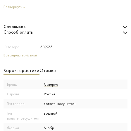
Развернуть
Самовывоз
Способ оплаты
ID товара
309736
Все характеристики
Характеристики
Отзывы
Бренд
Сунержа
Страна
Россия
Тип товара
полотенцесушитель
Тип
водяной
полотенцесушителя
Форма
S-обр