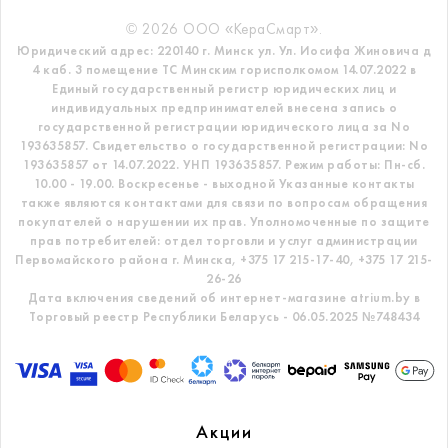
© 2026 ООО «КераСмарт».
Юридический адрес: 220140 г. Минск ул. Ул. Иосифа Жиновича д
4 каб. 3 помещение ТС
Минским горисполкомом 14.07.2022 в
Единый государственный регистр
юридических лиц и
индивидуальных предпринимателей внесена запись о
государственной регистрации юридического лица за No
193635857.
Свидетельство о государственной регистрации: No
193635857 от 14.07.2022. УНП 193635857.
Режим работы: Пн-сб.
10.00 - 19.00. Воскресенье - выходной
Указанные контакты
также являются контактами для связи по вопросам обращения
покупателей о нарушении их прав.
Уполномоченные по защите
прав потребителей: отдел торговли и услуг администрации
Первомайского района г. Минска,
+375 17 215-17-40, +375 17 215-
26-26
Дата включения сведений об интернет-магазине atrium.by в
Торговый реестр Республики Беларусь - 06.05.2025 №748434
Акции