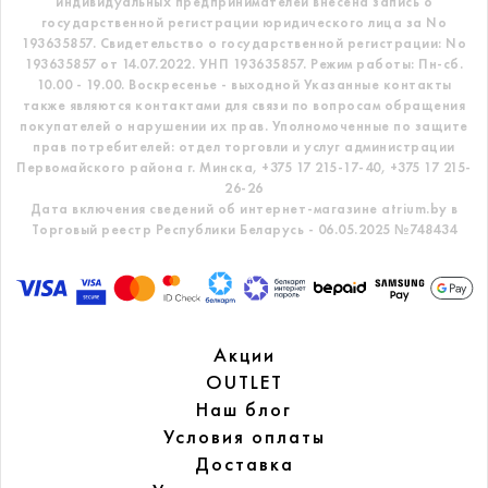
индивидуальных предпринимателей внесена запись о
государственной регистрации юридического лица за No
193635857.
Свидетельство о государственной регистрации: No
193635857 от 14.07.2022. УНП 193635857.
Режим работы: Пн-сб.
10.00 - 19.00. Воскресенье - выходной
Указанные контакты
также являются контактами для связи по вопросам обращения
покупателей о нарушении их прав.
Уполномоченные по защите
прав потребителей: отдел торговли и услуг администрации
Первомайского района г. Минска,
+375 17 215-17-40, +375 17 215-
26-26
Дата включения сведений об интернет-магазине atrium.by в
Торговый реестр Республики Беларусь - 06.05.2025 №748434
Акции
OUTLET
Наш блог
Условия оплаты
Доставка