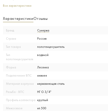
Все характеристики
Характеристики
Отзывы
Бренд
Сунержа
Страна
Россия
Тип товара
полотенцесушитель
Тип
водяной
полотенцесушителя
Форма
Лесенка
Подключение ВПС
нижнее
Материал корпуска
нержавеющая сталь
Резьба - ВПС
НГ G 3/4"
Профиль коллектора
круглый
Межосевое
нп 500