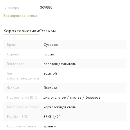
ID товара
309880
Все характеристики
Характеристики
Отзывы
Бренд
Сунержа
Страна
Россия
Тип товара
полотенцесушитель
Тип
водяной
полотенцесушителя
Форма
Лесенка
Подключение ВПС
диагональное / нижнее / боковое
Материал корпуска
нержавеющая сталь
Резьба - ВПС
ВР G 1/2”
Профиль коллектора
круглый