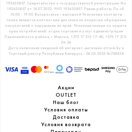
193635857.
Свидетельство о государственной регистрации: No
193635857 от 14.07.2022. УНП 193635857.
Режим работы: Пн-сб.
10.00 - 19.00. Воскресенье - выходной
Указанные контакты
также являются контактами для связи по вопросам обращения
покупателей о нарушении их прав.
Уполномоченные по защите
прав потребителей: отдел торговли и услуг администрации
Первомайского района г. Минска,
+375 17 215-17-40, +375 17 215-
26-26
Дата включения сведений об интернет-магазине atrium.by в
Торговый реестр Республики Беларусь - 06.05.2025 №748434
Акции
OUTLET
Наш блог
Условия оплаты
Доставка
Условия возврата
Партнерам