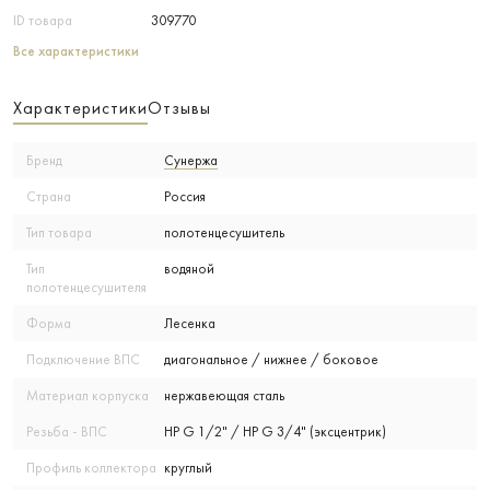
ID товара
309770
Все характеристики
Характеристики
Отзывы
Бренд
Сунержа
Страна
Россия
Тип товара
полотенцесушитель
Тип
водяной
полотенцесушителя
Форма
Лесенка
Подключение ВПС
диагональное / нижнее / боковое
Материал корпуска
нержавеющая сталь
Резьба - ВПС
НР G 1/2" / НР G 3/4" (эксцентрик)
Профиль коллектора
круглый