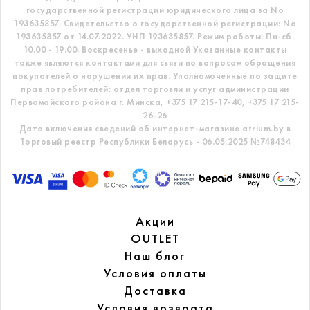
государственной регистрации юридического лица за No
193635857.
Свидетельство о государственной регистрации: No
193635857 от 14.07.2022. УНП 193635857.
Режим работы: Пн-сб.
10.00 - 19.00. Воскресенье - выходной
Указанные контакты
также являются контактами для связи по вопросам обращения
покупателей о нарушении их прав.
Уполномоченные по защите
прав потребителей: отдел торговли и услуг администрации
Первомайского района г. Минска,
+375 17 215-17-40, +375 17 215-
26-26
Дата включения сведений об интернет-магазине atrium.by в
Торговый реестр Республики Беларусь - 06.05.2025 №748434
Акции
OUTLET
Наш блог
Условия оплаты
Доставка
Условия возврата