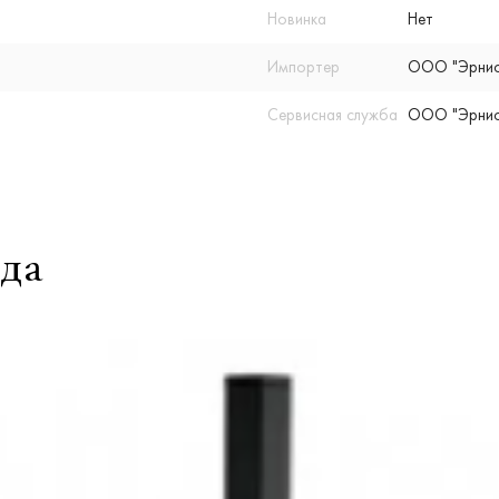
Новинка
Нет
Импортер
ООО "Эрнис" 
Сервисная служба
ООО "Эрнис" 
да