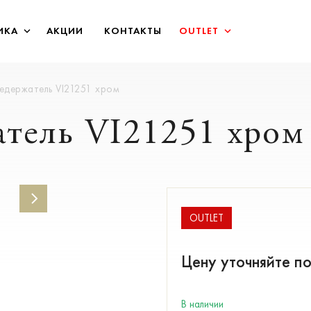
ИКА
АКЦИИ
КОНТАКТЫ
OUTLET
едержатель VI21251 хром
тель VI21251 хром
OUTLET
Цену уточняйте п
В наличии