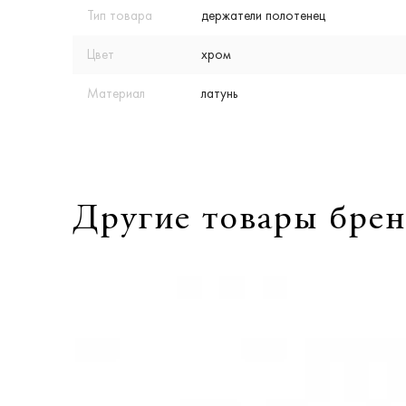
Тип товара
держатели полотенец
Цвет
хром
Материал
латунь
Другие товары брен