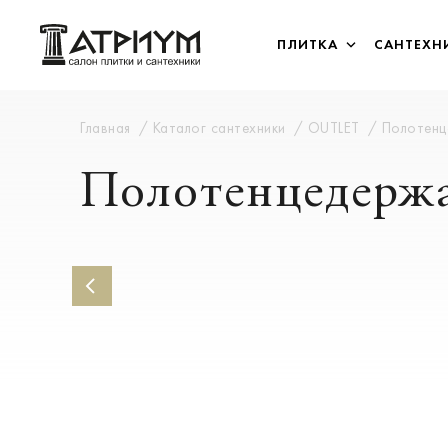
ПЛИТКА
САНТЕХН
Главная
Каталог сантехники
OUTLET
Полотенц
Полотенцедержа