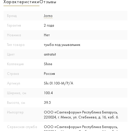
Характеристики
Отзывы
Бренд
Jorno
Гарантия
2 года
Новинка
Нет
Тип товара
тумба под умывальник
Цвет
antratsit
Коллекция
Shine
Страна
Россия
Артикул
Shi.01.100-M/P/A
Ширина, см
100.4
Высота, см
39.5
Импортер
ООО «Сантехфорум» Республика Беларусь,
220024, г. Минск, ул. Стебенева, д. 16, каб. 6.
Сервисная служба
ООО «Сантехфорум» Республика Беларусь,