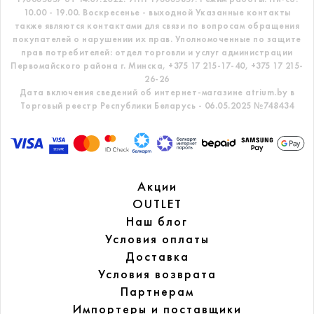
10.00 - 19.00. Воскресенье - выходной
Указанные контакты
также являются контактами для связи по вопросам обращения
покупателей о нарушении их прав.
Уполномоченные по защите
прав потребителей: отдел торговли и услуг администрации
Первомайского района г. Минска,
+375 17 215-17-40, +375 17 215-
26-26
Дата включения сведений об интернет-магазине atrium.by в
Торговый реестр Республики Беларусь - 06.05.2025 №748434
Акции
OUTLET
Наш блог
Условия оплаты
Доставка
Условия возврата
Партнерам
Импортеры и поставщики