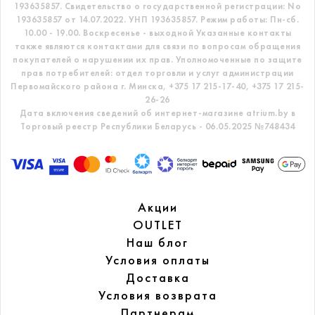
193635857.
Свидетельство о государственной регистрации: No
193635857 от 14.07.2022. УНП 193635857.
Режим работы: Пн-сб.
10.00 - 19.00. Воскресенье - выходной
Указанные контакты
также являются контактами для связи по вопросам обращения
покупателей о нарушении их прав.
Уполномоченные по защите
прав потребителей: отдел торговли и услуг администрации
Первомайского района г. Минска,
+375 17 215-17-40, +375 17 215-
26-26
Дата включения сведений об интернет-магазине atrium.by в
Торговый реестр Республики Беларусь - 06.05.2025 №748434
Акции
OUTLET
Наш блог
Условия оплаты
Доставка
Условия возврата
Партнерам