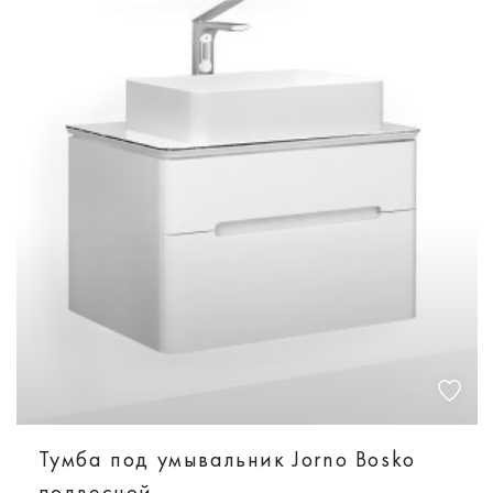
Тумба под умывальник Jorno Bosko
подвесной