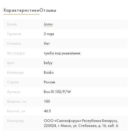
Характеристики
Отзывы
Бренд
Jorno
Гарантия
2 года
Новинка
Нет
Тип товара
тумба под умывальник
Цвет
belyy
Коллекция
Bosko
Страна
Россия
Артикул
Bos.01.100/P/W
Ширина, см
100
Высота, см
46.5
Импортер
ООО «Сантехфорум» Республика Беларусь,
220024, г. Минск, ул. Стебенева, д. 16, каб. 6.