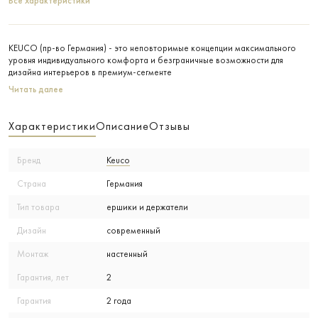
Все характеристики
KEUCO (пр-во Германия) - это неповторимые концепции максимального
уровня индивидуального комфорта и безграничные возможности для
дизайна интерьеров в премиум-сегменте
Читать далее
Характеристики
Описание
Отзывы
Бренд
Keuco
Страна
Германия
Тип товара
ершики и держатели
Дизайн
современный
Монтаж
настенный
Гарантия, лет
2
Гарантия
2 года