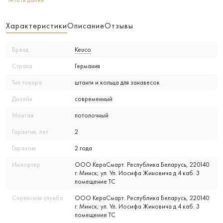
Читать далее
Характеристики
Описание
Отзывы
Бренд
Keuco
Страна
Германия
Тип товара
штанги и кольца для занавесок
Дизайн
современный
Монтаж
потолочный
Гарантия, лет
2
Гарантия
2 года
Импортер
ООО КераСмарт. Республика Беларусь, 220140
г. Минск; ул. Ул. Иосифа Жиновича д 4 каб. 3
помещение ТС
Сервисная служба
ООО КераСмарт. Республика Беларусь, 220140
г. Минск; ул. Ул. Иосифа Жиновича д 4 каб. 3
помещение ТС