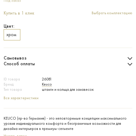
Под заказ
Купить в 1 клик
Выбрать комплектацию
Цвет:
хром
Самовывоз
Способ оплаты
ID товара
26081
Бренд
Keuco
Тип товара
штанги и кольца для занавесок
Все характеристики
KEUCO (пр-во Германия) - это неповторимые концепции максимального
уровня индивидуального комфорта и безграничные возможности для
дизайна интерьеров в премиум-сегменте