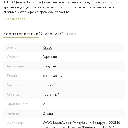
KEUCO (пр-во Германия) - это неповторимые концепции максимального
уровня индивидуального комфорта и безграничные возможности для
дизайна интерьеров в премиум-сегменте
Читать далее
Характеристики
Описание
Отзывы
Бренд
Keuco
Страна
Германия
Тип товара
поручни
Дизайн
современный
Материал
латунь
Монтаж
настенный
Гарантия, лет
2
Гарантия
2 года
Импортер
ООО КераСмарт. Республика Беларусь, 220140
г. Минск; ул. Ул. Иосифа Жиновича д 4 каб. 3