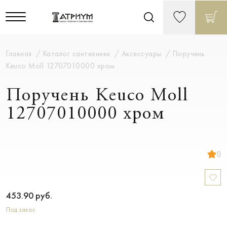
Главная
Каталог сантехники
Аксессуары
Поручень
Keuco Moll 12707010000 хром
Поручень Keuco Moll
12707010000 хром
()
453.90
руб.
Под заказ