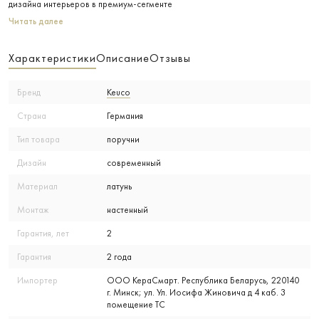
дизайна интерьеров в премиум-сегменте
Читать далее
Характеристики
Описание
Отзывы
Бренд
Keuco
Страна
Германия
Тип товара
поручни
Дизайн
современный
Материал
латунь
Монтаж
настенный
Гарантия, лет
2
Гарантия
2 года
Импортер
ООО КераСмарт. Республика Беларусь, 220140
г. Минск; ул. Ул. Иосифа Жиновича д 4 каб. 3
помещение ТС