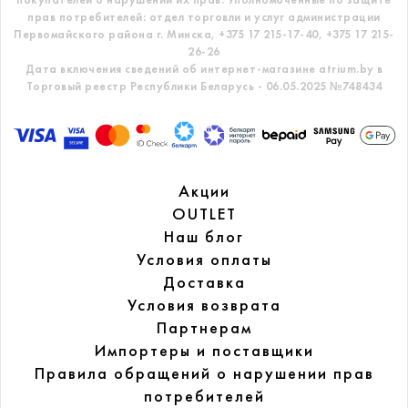
прав потребителей: отдел торговли и услуг администрации
Первомайского района г. Минска,
+375 17 215-17-40, +375 17 215-
26-26
Дата включения сведений об интернет-магазине atrium.by в
Торговый реестр Республики Беларусь - 06.05.2025 №748434
Акции
OUTLET
Наш блог
Условия оплаты
Доставка
Условия возврата
Партнерам
Импортеры и поставщики
Правила обращений
о нарушении прав
потребителей