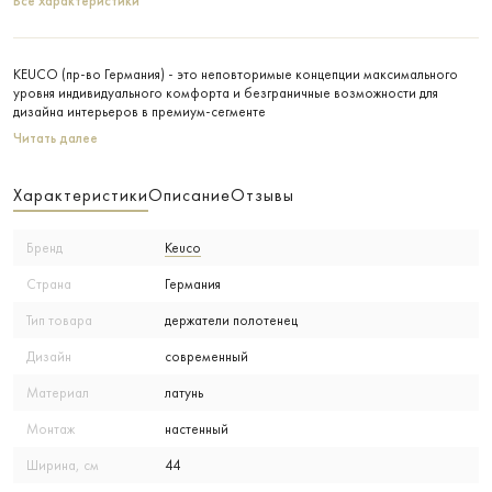
Все характеристики
KEUCO (пр-во Германия) - это неповторимые концепции максимального
уровня индивидуального комфорта и безграничные возможности для
дизайна интерьеров в премиум-сегменте
Читать далее
Характеристики
Описание
Отзывы
Бренд
Keuco
Страна
Германия
Тип товара
держатели полотенец
Дизайн
современный
Материал
латунь
Монтаж
настенный
Ширина, см
44