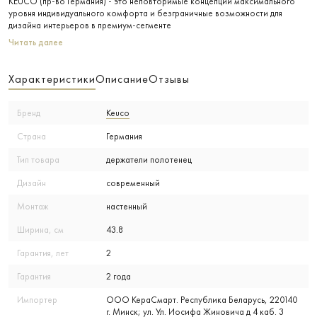
KEUCO (пр-во Германия) - это неповторимые концепции максимального
уровня индивидуального комфорта и безграничные возможности для
дизайна интерьеров в премиум-сегменте
Читать далее
Характеристики
Описание
Отзывы
Бренд
Keuco
Страна
Германия
Тип товара
держатели полотенец
Дизайн
современный
Монтаж
настенный
Ширина, см
43.8
Гарантия, лет
2
Гарантия
2 года
Импортер
ООО КераСмарт. Республика Беларусь, 220140
г. Минск; ул. Ул. Иосифа Жиновича д 4 каб. 3