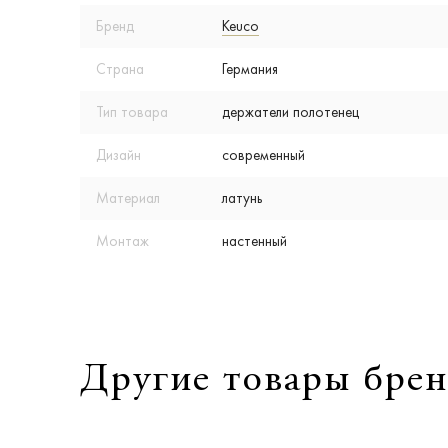
Бренд
Keuco
Страна
Германия
Тип товара
держатели полотенец
Дизайн
современный
Материал
латунь
Монтаж
настенный
Другие товары брен