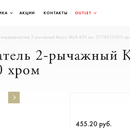
ИКА
АКЦИИ
КОНТАКТЫ
OUTLET
енцедержатель 2-рычажный Keuco Moll 450 мм 12718010000 хр
тель 2-рычажный K
0 хром
455.20
руб.