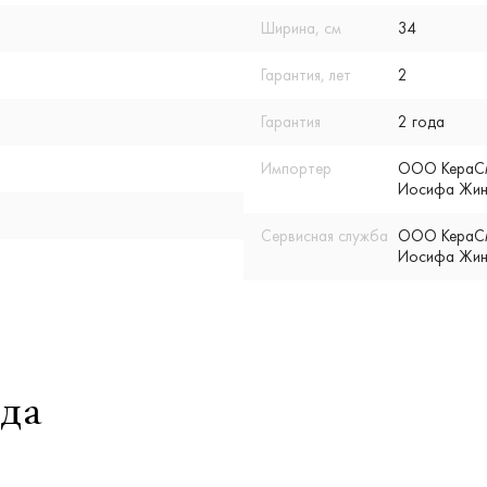
Ширина, см
34
Гарантия, лет
2
Гарантия
2 года
Импортер
ООО КераСмар
Иосифа Жино
Сервисная служба
ООО КераСмар
Иосифа Жино
да