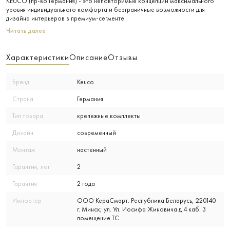
KEUCO (пр-во Германия) - это неповторимые концепции максимального
уровня индивидуального комфорта и безграничные возможности для
дизайна интерьеров в премиум-сегменте
Читать далее
Характеристики
Описание
Отзывы
Бренд
Keuco
Страна
Германия
Тип товара
крепежные комплекты
Дизайн
современный
Монтаж
настенный
Гарантия, лет
2
Гарантия
2 года
Импортер
ООО КераСмарт. Республика Беларусь, 220140
г. Минск; ул. Ул. Иосифа Жиновича д 4 каб. 3
помещение ТС