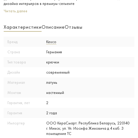
дизайна интерьеров в премиум-сегменте
Читать далее
Характеристики
Описание
Отзывы
Бренд
Keuco
Страна
Германия
Тип товара
крючки
Дизайн
современный
Материал
латунь
Монтаж
настенный
Гарантия, лет
2
Гарантия
2 года
Импортер
ООО КераСмарт. Республика Беларусь, 220140
г. Минск; ул. Ул. Иосифа Жиновича д 4 каб. 3
помещение ТС