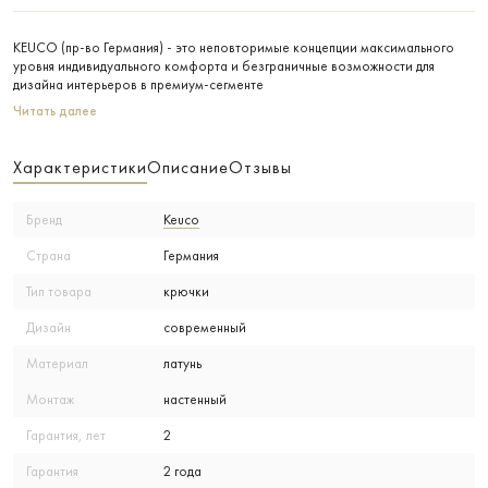
KEUCO (пр-во Германия) - это неповторимые концепции максимального
уровня индивидуального комфорта и безграничные возможности для
дизайна интерьеров в премиум-сегменте
Читать далее
Характеристики
Описание
Отзывы
Бренд
Keuco
Страна
Германия
Тип товара
крючки
Дизайн
современный
Материал
латунь
Монтаж
настенный
Гарантия, лет
2
Гарантия
2 года