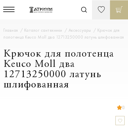
Главная
Каталог сантехники
Аксессуары
Крючок для
полотенца Keuco Moll два 12713250000 латунь шлифованная
Крючок для полотенца
Keuco Moll два
12713250000 латунь
шлифованная
()