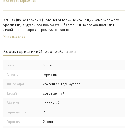
Все характеристики
KEUCO (пр-во Германия) - это неповторимые концепции максимального
уровня индивидуального комфорта и безграничные возможности для
дизайна интерьеров в премиум-сегменте
Читать далее
Характеристики
Описание
Отзывы
Бренд
Keuco
Страна
Германия
Тип товара
контейнеры для мусора
Дизайн
современный
Монтаж
напольный
Гарантия, лет
2
Гарантия
2 года