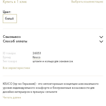
Купить в 1 клик
Выбрать комплектацию
Цвет:
белый
Самовывоз
Способ оплаты
ID товара
26053
Бренд
Keuco
Тип товара
штанги и кольца для занавесок
Все характеристики
KEUCO (пр-во Германия) - это неповторимые концепции максимального
уровня индивидуального комфорта и безграничные возможности для
дизайна интерьеров в премиум-сегменте
Читать далее