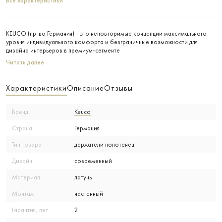
Все характеристики
KEUCO (пр-во Германия) - это неповторимые концепции максимального
уровня индивидуального комфорта и безграничные возможности для
дизайна интерьеров в премиум-сегменте
Читать далее
Характеристики
Описание
Отзывы
Бренд
Keuco
Страна
Германия
Тип товара
держатели полотенец
Дизайн
современный
Материал
латунь
Монтаж
настенный
Гарантия, лет
2