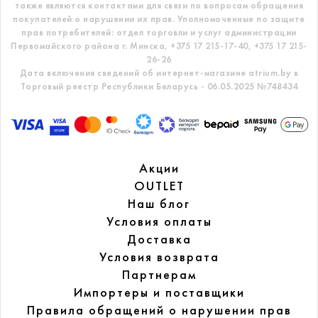
также являются контактами для связи по вопросам обращения
покупателей о нарушении их прав.
Уполномоченные по защите
прав потребителей: отдел торговли и услуг администрации
Первомайского района г. Минска,
+375 17 215-17-40, +375 17 215-
26-26
Дата включения сведений об интернет-магазине atrium.by в
Торговый реестр Республики Беларусь - 06.05.2025 №748434
Акции
OUTLET
Наш блог
Условия оплаты
Доставка
Условия возврата
Партнерам
Импортеры и поставщики
Правила обращений
о нарушении прав