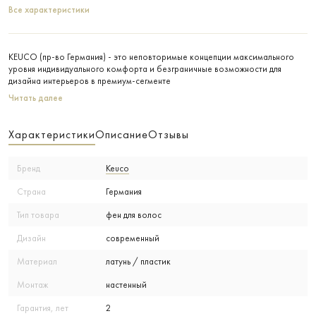
Все характеристики
KEUCO (пр-во Германия) - это неповторимые концепции максимального
уровня индивидуального комфорта и безграничные возможности для
дизайна интерьеров в премиум-сегменте
Читать далее
Характеристики
Описание
Отзывы
Бренд
Keuco
Страна
Германия
Тип товара
фен для волос
Дизайн
современный
Материал
латунь / пластик
Монтаж
настенный
Гарантия, лет
2