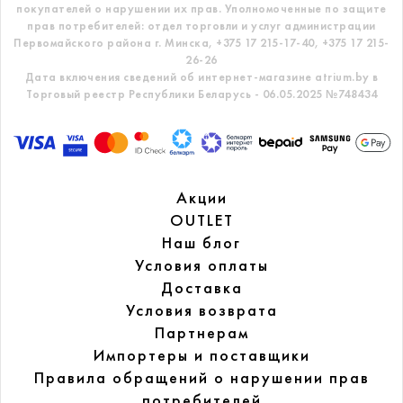
покупателей о нарушении их прав.
Уполномоченные по защите
прав потребителей: отдел торговли и услуг администрации
Первомайского района г. Минска,
+375 17 215-17-40, +375 17 215-
26-26
Дата включения сведений об интернет-магазине atrium.by в
Торговый реестр Республики Беларусь - 06.05.2025 №748434
Акции
OUTLET
Наш блог
Условия оплаты
Доставка
Условия возврата
Партнерам
Импортеры и поставщики
Правила обращений
о нарушении прав
потребителей