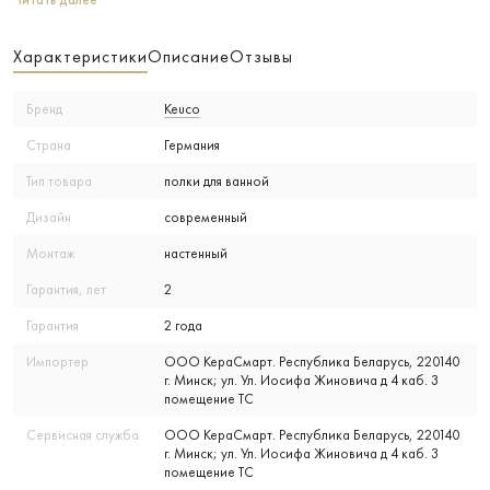
Читать далее
Характеристики
Описание
Отзывы
Бренд
Keuco
Страна
Германия
Тип товара
полки для ванной
Дизайн
современный
Монтаж
настенный
Гарантия, лет
2
Гарантия
2 года
Импортер
ООО КераСмарт. Республика Беларусь, 220140
г. Минск; ул. Ул. Иосифа Жиновича д 4 каб. 3
помещение ТС
Сервисная служба
ООО КераСмарт. Республика Беларусь, 220140
г. Минск; ул. Ул. Иосифа Жиновича д 4 каб. 3
помещение ТС