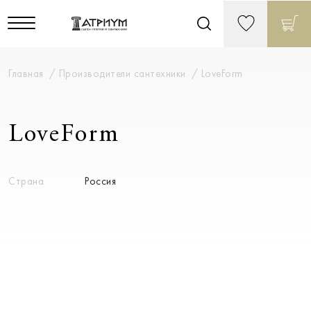
Главная
Производители сантехники
LoveForm
LoveForm
Страна
Россия