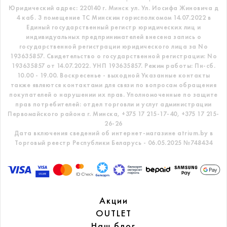
Юридический адрес: 220140 г. Минск ул. Ул. Иосифа Жиновича д
4 каб. 3 помещение ТС
Минским горисполкомом 14.07.2022 в
Единый государственный регистр
юридических лиц и
индивидуальных предпринимателей внесена запись о
государственной регистрации юридического лица за No
193635857.
Свидетельство о государственной регистрации: No
193635857 от 14.07.2022. УНП 193635857.
Режим работы: Пн-сб.
10.00 - 19.00. Воскресенье - выходной
Указанные контакты
также являются контактами для связи по вопросам обращения
покупателей о нарушении их прав.
Уполномоченные по защите
прав потребителей: отдел торговли и услуг администрации
Первомайского района г. Минска,
+375 17 215-17-40, +375 17 215-
26-26
Дата включения сведений об интернет-магазине atrium.by в
Торговый реестр Республики Беларусь - 06.05.2025 №748434
Акции
OUTLET
Наш блог