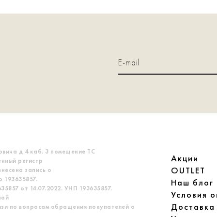
овича д 4 каб. 3 помещение ТС
Акции
енный регистр
OUTLET
несена запись о
 193635857.
Наш блог
5857 от 14.07.2022. УНП 193635857.
Условия 
ной
Доставка
язи по вопросам обращения покупателей о