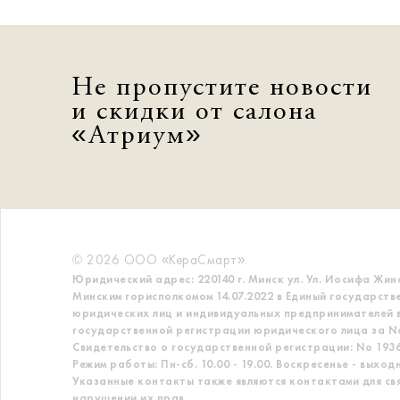
Не пропустите новости
и скидки от салона
«Атриум»
© 2026 ООО «КераСмарт».
Юридический адрес: 220140 г. Минск ул. Ул. Иосифа Жин
Минским горисполкомом 14.07.2022 в Единый государств
юридических лиц и индивидуальных предпринимателей в
государственной регистрации юридического лица за No
Свидетельство о государственной регистрации: No 19363
Режим работы: Пн-сб. 10.00 - 19.00. Воскресенье - выход
Указанные контакты также являются контактами для св
нарушении их прав.