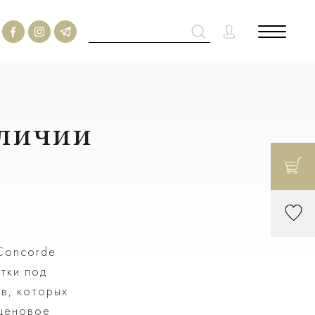
аличии
 Concorde
тки под
в, которых
 ценовое