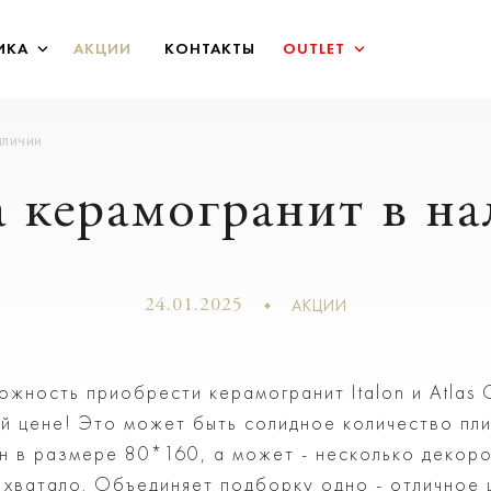
ИКА
АКЦИИ
КОНТАКТЫ
OUTLET
аличии
 керамогранит в н
АКЦИИ
24.01.2025
ожность приобрести керамогранит Italon и Atlas
ей цене! Это может быть солидное количество пли
н в размере 80*160, а может - несколько декоро
е хватало. Объединяет подборку одно - отличное