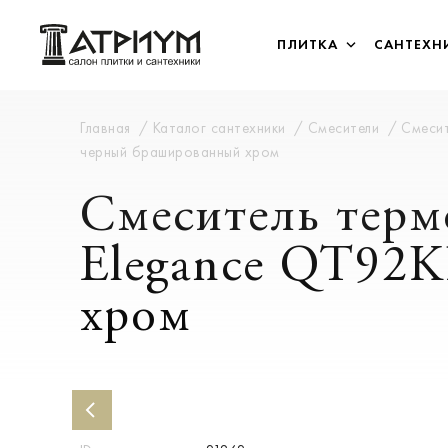
ПЛИТКА
САНТЕХН
Главная
Каталог сантехники
Смесители
Смесит
черный брашированный хром
Смеситель терм
Elegance QT92
хром