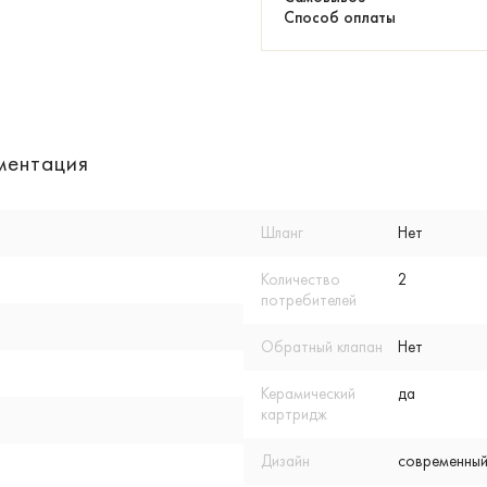
Способ оплаты
ментация
Шланг
Нет
Количество
2
потребителей
Обратный клапан
Нет
Керамический
да
картридж
Дизайн
современный