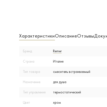
Характеристики
Описание
Отзывы
Доку
Бренд
Remer
Страна
Италия
Тип товара
смеситель встраиваемый
Назначение
для душа
Тип управления
термостатический
Цвет
хром