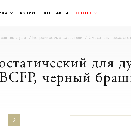
ИКА
АКЦИИ
КОНТАКТЫ
OUTLET
ели для душа
Встраиваемые смесители
Смеситель термостат
остатический для д
KBCFP, черный бра