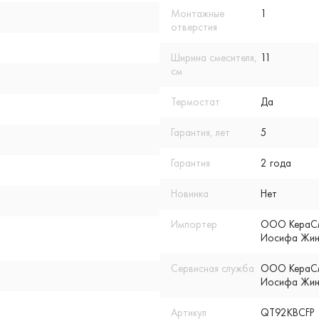
Монтажные
1
отверстия
Ширина смесителя,
11
см
Термостат
Да
Гарантия, лет
5
Гарантия
2 года
Новинка
Нет
Импортер
ООО КераСмар
Иосифа Жино
Сервисная служба
ООО КераСмар
Иосифа Жино
Артикул
QT92KBCFP