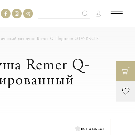
ический для душа Remer Q-Elegance QT92KBCFP,
уша Remer Q-
шированный
нет отзывов