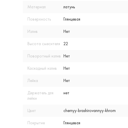
Материал
латунь
Поверхность
Глянцевая
Излив
Нет
Высота смесителя
22
Поворотный излив
Нет
Каскадный излив
Нет
Лейка
Нет
Держатель для
нет
лейки
Цвет
chernyy-brashirovannyy-khrom
Покрытие
Глянцевая