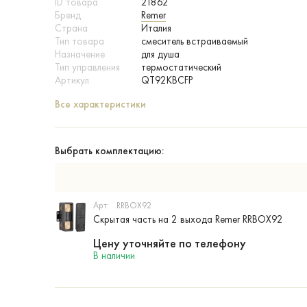
ID товара
21862
Бренд
Remer
Страна
Италия
Тип товара
смеситель встраиваемый
Назначение
для душа
Тип управления
термостатический
Артикул
QT92KBCFP
Все характеристики
Выбрать комплектацию:
Арт:
RRBOX92
Скрытая часть на 2 выхода Remer RRBOX92
Цену уточняйте по телефону
В наличии