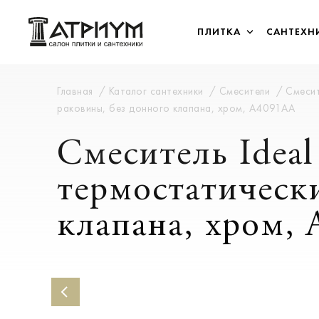
ПЛИТКА
САНТЕХН
Главная
Каталог сантехники
Смесители
Смесит
раковины, без донного клапана, хром, A4091AA
Смеситель Ideal 
термостатическ
клапана, хром,