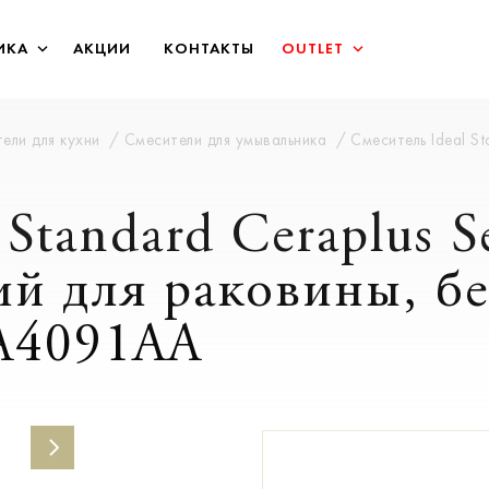
ИКА
АКЦИИ
КОНТАКТЫ
OUTLET
ели для кухни
Смесители для умывальника
Смеситель Ideal St
Standard Ceraplus S
ий для раковины, б
 A4091AA