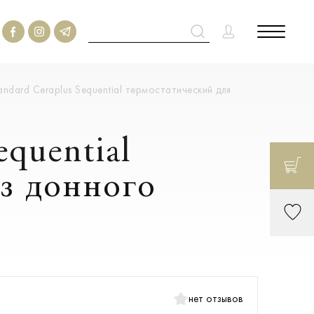
andard Ceraplus Sequential термостатический для
equential
ез донного
нет отзывов