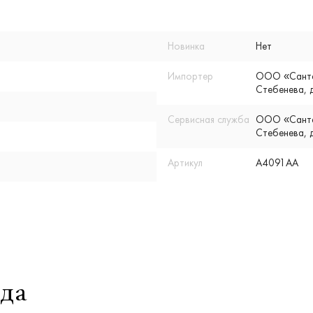
Новинка
Нет
Импортер
ООО «Сантех
Стебенева, д
Сервисная служба
ООО «Сантех
Стебенева, д
Артикул
A4091AA
да