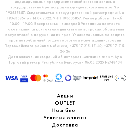
индивидуальных предпринимателей внесена запись о
государственной регистрации юридического лица за No
193635857.
Свидетельство о государственной регистрации: No
193635857 от 14.07.2022. УНП 193635857.
Режим работы: Пн-сб.
10.00 - 19.00. Воскресенье - выходной
Указанные контакты
также являются контактами для связи по вопросам обращения
покупателей о нарушении их прав.
Уполномоченные по защите
прав потребителей: отдел торговли и услуг администрации
Первомайского района г. Минска,
+375 17 215-17-40, +375 17 215-
26-26
Дата включения сведений об интернет-магазине atrium.by в
Торговый реестр Республики Беларусь - 06.05.2025 №748434
Акции
OUTLET
Наш блог
Условия оплаты
Доставка