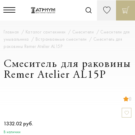
Главная
Каталог сантехники
Смесители
Смесители для
умывальника
Встраиваемые смесители
Смеситель для
раковины Remer Atelier AL15P
Смеситель для раковины
Remer Atelier AL15P
()
1332.02
руб.
В наличии