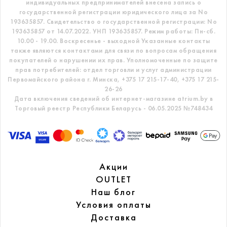
индивидуальных предпринимателей внесена запись о
государственной регистрации юридического лица за No
193635857.
Свидетельство о государственной регистрации: No
193635857 от 14.07.2022. УНП 193635857.
Режим работы: Пн-сб.
10.00 - 19.00. Воскресенье - выходной
Указанные контакты
также являются контактами для связи по вопросам обращения
покупателей о нарушении их прав.
Уполномоченные по защите
прав потребителей: отдел торговли и услуг администрации
Первомайского района г. Минска,
+375 17 215-17-40, +375 17 215-
26-26
Дата включения сведений об интернет-магазине atrium.by в
Торговый реестр Республики Беларусь - 06.05.2025 №748434
Акции
OUTLET
Наш блог
Условия оплаты
Доставка