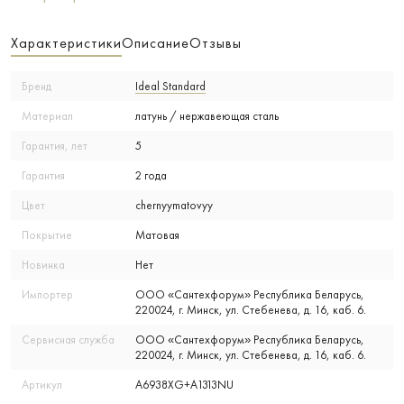
Характеристики
Описание
Отзывы
Бренд
Ideal Standard
Материал
латунь / нержавеющая сталь
Гарантия, лет
5
Гарантия
2 года
Цвет
chernyymatovyy
Покрытие
Матовая
Новинка
Нет
Импортер
ООО «Сантехфорум» Республика Беларусь,
220024, г. Минск, ул. Стебенева, д. 16, каб. 6.
Сервисная служба
ООО «Сантехфорум» Республика Беларусь,
220024, г. Минск, ул. Стебенева, д. 16, каб. 6.
Артикул
A6938XG+A1313NU